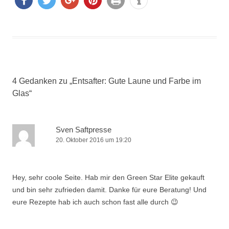
teilen
twitter
teilen
pinne
druck
info
n
n
en
4 Gedanken zu „
Entsafter: Gute Laune und Farbe im
Glas
“
Sven Saftpresse
20. Oktober 2016 um 19:20
Hey, sehr coole Seite. Hab mir den Green Star Elite gekauft
und bin sehr zufrieden damit. Danke für eure Beratung! Und
eure Rezepte hab ich auch schon fast alle durch 😉