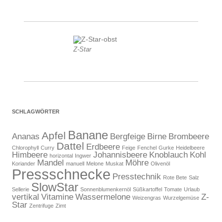
Z-Star
SCHLAGWÖRTER
Banane
Apfel
Ananas
Bergfeige
Birne
Brombeere
Dattel
Erdbeere
Chlorophyll
Curry
Feige
Fenchel
Gurke
Heidelbeere
Himbeere
Johannisbeere
Knoblauch
Kohl
horizontal
Ingwer
Mandel
Möhre
Koriander
manuell
Melone
Muskat
Olivenöl
Pressschnecke
Presstechnik
Rote Bete
Salz
SlowStar
Sellerie
Sonnenblumenkernöl
Süßkartoffel
Tomate
Urlaub
vertikal
Vitamine
Wassermelone
Z-
Weizengras
Wurzelgemüse
Star
Zentrifuge
Zimt