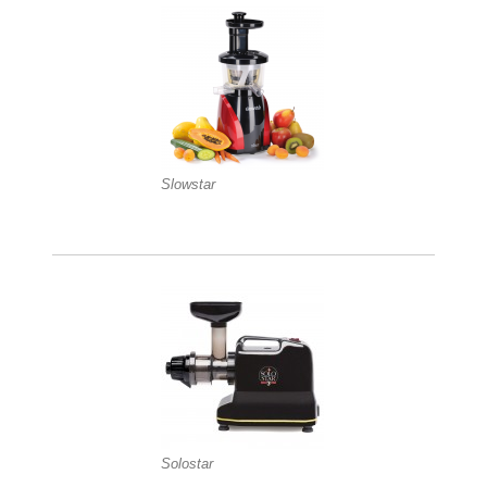
Slowstar
Solostar