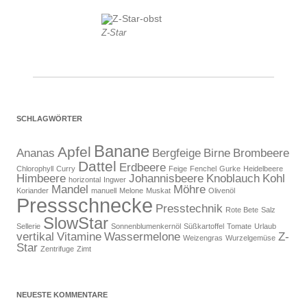
Z-Star
SCHLAGWÖRTER
Banane
Apfel
Ananas
Bergfeige
Birne
Brombeere
Dattel
Erdbeere
Chlorophyll
Curry
Feige
Fenchel
Gurke
Heidelbeere
Himbeere
Johannisbeere
Knoblauch
Kohl
horizontal
Ingwer
Mandel
Möhre
Koriander
manuell
Melone
Muskat
Olivenöl
Pressschnecke
Presstechnik
Rote Bete
Salz
SlowStar
Sellerie
Sonnenblumenkernöl
Süßkartoffel
Tomate
Urlaub
vertikal
Vitamine
Wassermelone
Z-
Weizengras
Wurzelgemüse
Star
Zentrifuge
Zimt
NEUESTE KOMMENTARE