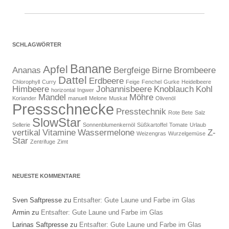
SCHLAGWÖRTER
Banane
Apfel
Ananas
Bergfeige
Birne
Brombeere
Dattel
Erdbeere
Chlorophyll
Curry
Feige
Fenchel
Gurke
Heidelbeere
Himbeere
Johannisbeere
Knoblauch
Kohl
horizontal
Ingwer
Mandel
Möhre
Koriander
manuell
Melone
Muskat
Olivenöl
Pressschnecke
Presstechnik
Rote Bete
Salz
SlowStar
Sellerie
Sonnenblumenkernöl
Süßkartoffel
Tomate
Urlaub
vertikal
Vitamine
Wassermelone
Z-
Weizengras
Wurzelgemüse
Star
Zentrifuge
Zimt
NEUESTE KOMMENTARE
Sven Saftpresse
zu
Entsafter: Gute Laune und Farbe im Glas
Armin
zu
Entsafter: Gute Laune und Farbe im Glas
Larinas Saftpresse
zu
Entsafter: Gute Laune und Farbe im Glas