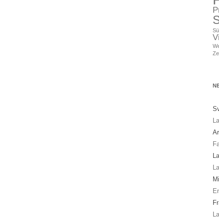
P
S
Sü
V
We
Ze
N
Sv
La
A
Fa
La
La
Mi
En
Fr
La