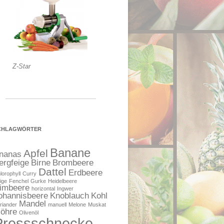
Z-Star
CHLAGWÖRTER
Banane
Apfel
nanas
ergfeige
Birne
Brombeere
Dattel
Erdbeere
lorophyll
Curry
ige
Fenchel
Gurke
Heidelbeere
imbeere
horizontal
Ingwer
ohannisbeere
Knoblauch
Kohl
Mandel
riander
manuell
Melone
Muskat
öhre
Olivenöl
Pressschnecke