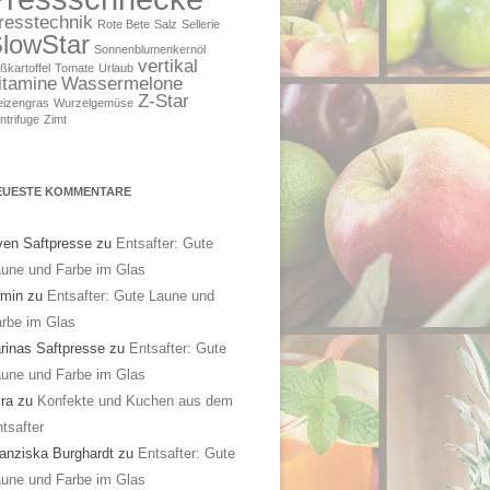
resstechnik
Rote Bete
Salz
Sellerie
lowStar
Sonnenblumenkernöl
vertikal
ßkartoffel
Tomate
Urlaub
itamine
Wassermelone
Z-Star
izengras
Wurzelgemüse
ntrifuge
Zimt
EUESTE KOMMENTARE
en Saftpresse
zu
Entsafter: Gute
une und Farbe im Glas
rmin
zu
Entsafter: Gute Laune und
rbe im Glas
rinas Saftpresse
zu
Entsafter: Gute
une und Farbe im Glas
ra
zu
Konfekte und Kuchen aus dem
tsafter
anziska Burghardt
zu
Entsafter: Gute
une und Farbe im Glas