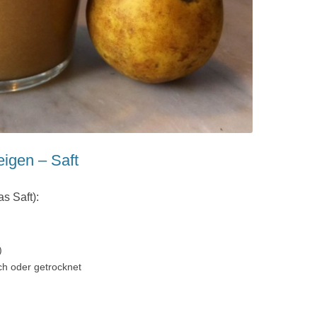
igen – Saft
s Saft):
)
sch oder getrocknet