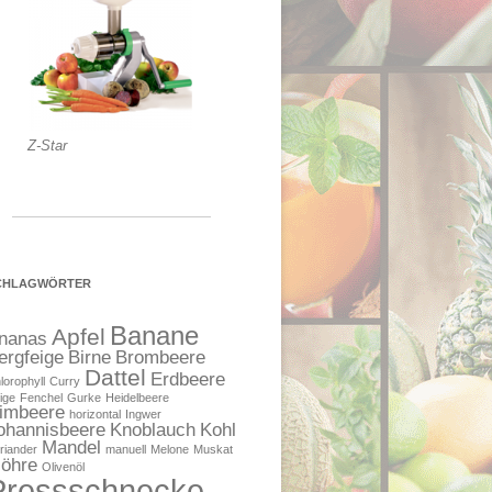
Z-Star
CHLAGWÖRTER
Banane
Apfel
nanas
ergfeige
Birne
Brombeere
Dattel
Erdbeere
lorophyll
Curry
ige
Fenchel
Gurke
Heidelbeere
imbeere
horizontal
Ingwer
ohannisbeere
Knoblauch
Kohl
Mandel
riander
manuell
Melone
Muskat
öhre
Olivenöl
Pressschnecke