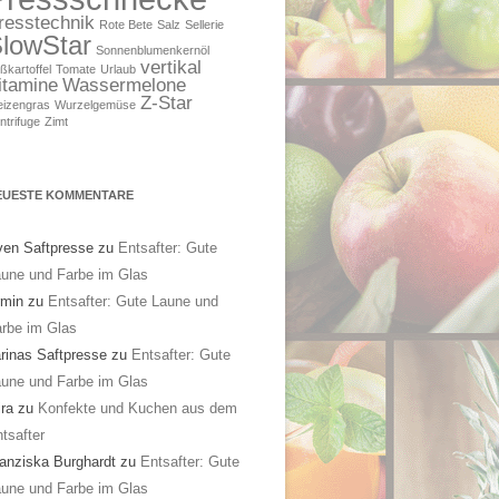
resstechnik
Rote Bete
Salz
Sellerie
lowStar
Sonnenblumenkernöl
vertikal
ßkartoffel
Tomate
Urlaub
itamine
Wassermelone
Z-Star
izengras
Wurzelgemüse
ntrifuge
Zimt
EUESTE KOMMENTARE
en Saftpresse
zu
Entsafter: Gute
une und Farbe im Glas
rmin
zu
Entsafter: Gute Laune und
rbe im Glas
rinas Saftpresse
zu
Entsafter: Gute
une und Farbe im Glas
ra
zu
Konfekte und Kuchen aus dem
tsafter
anziska Burghardt
zu
Entsafter: Gute
une und Farbe im Glas