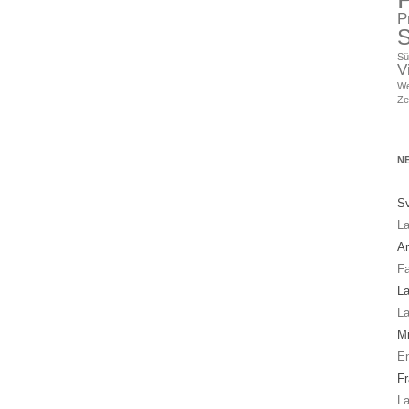
P
S
Sü
V
We
Ze
N
Sv
La
A
Fa
La
La
Mi
En
Fr
La