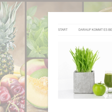
Die besten Entsafter im Überblick
Entsafter.de
START
DARAUF KOMMT ES BE