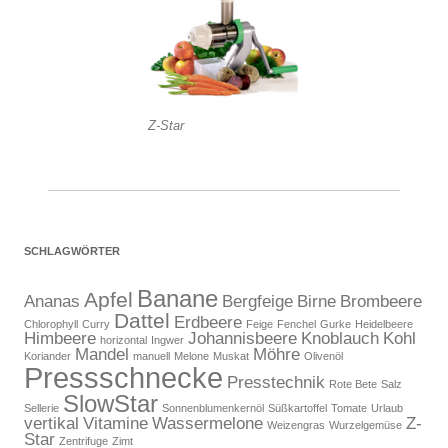
Z-Star
SCHLAGWÖRTER
Banane
Apfel
Ananas
Bergfeige
Birne
Brombeere
Dattel
Erdbeere
Chlorophyll
Curry
Feige
Fenchel
Gurke
Heidelbeere
Himbeere
Johannisbeere
Knoblauch
Kohl
horizontal
Ingwer
Mandel
Möhre
Koriander
manuell
Melone
Muskat
Olivenöl
Pressschnecke
Presstechnik
Rote Bete
Salz
SlowStar
Sellerie
Sonnenblumenkernöl
Süßkartoffel
Tomate
Urlaub
vertikal
Vitamine
Wassermelone
Z-
Weizengras
Wurzelgemüse
Star
Zentrifuge
Zimt