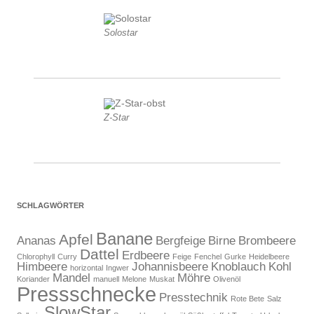
Solostar
Z-Star
SCHLAGWÖRTER
Banane
Apfel
Ananas
Bergfeige
Birne
Brombeere
Dattel
Erdbeere
Chlorophyll
Curry
Feige
Fenchel
Gurke
Heidelbeere
Himbeere
Johannisbeere
Knoblauch
Kohl
horizontal
Ingwer
Mandel
Möhre
Koriander
manuell
Melone
Muskat
Olivenöl
Pressschnecke
Presstechnik
Rote Bete
Salz
SlowStar