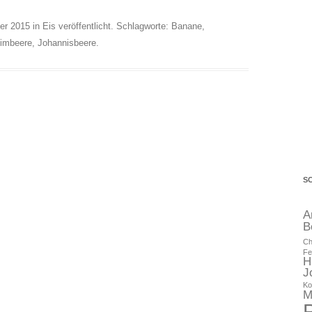
er 2015
in
Eis
veröffentlicht. Schlagworte:
Banane
,
imbeere
,
Johannisbeere
.
S
A
B
Ch
Fe
H
J
Ko
M