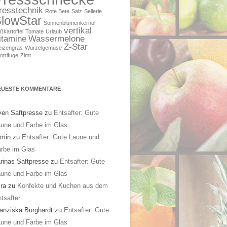
resstechnik
Rote Bete
Salz
Sellerie
lowStar
Sonnenblumenkernöl
vertikal
ßkartoffel
Tomate
Urlaub
itamine
Wassermelone
Z-Star
izengras
Wurzelgemüse
ntrifuge
Zimt
EUESTE KOMMENTARE
en Saftpresse
zu
Entsafter: Gute
une und Farbe im Glas
rmin
zu
Entsafter: Gute Laune und
rbe im Glas
rinas Saftpresse
zu
Entsafter: Gute
une und Farbe im Glas
ra
zu
Konfekte und Kuchen aus dem
tsafter
anziska Burghardt
zu
Entsafter: Gute
une und Farbe im Glas