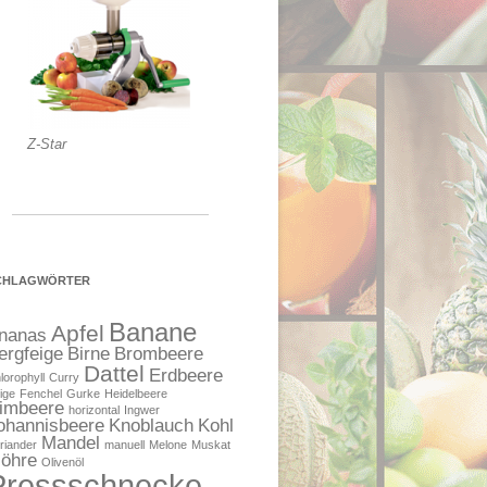
Z-Star
CHLAGWÖRTER
Banane
Apfel
nanas
ergfeige
Birne
Brombeere
Dattel
Erdbeere
lorophyll
Curry
ige
Fenchel
Gurke
Heidelbeere
imbeere
horizontal
Ingwer
ohannisbeere
Knoblauch
Kohl
Mandel
riander
manuell
Melone
Muskat
öhre
Olivenöl
Pressschnecke