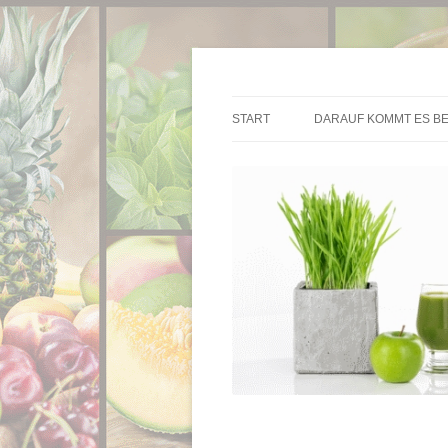
Die besten Entsafter im Überblick
Entsafter.de
START
DARAUF KOMMT ES BE