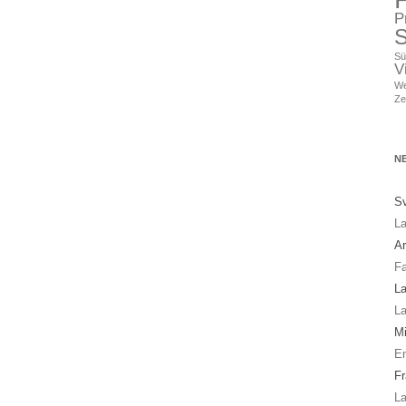
P
S
Sü
V
We
Ze
N
Sv
La
A
Fa
La
La
Mi
En
Fr
La