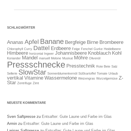
SCHLAGWÖRTER
Banane
Apfel
Ananas
Bergfeige
Birne
Brombeere
Dattel
Erdbeere
Chlorophyll
Curry
Feige
Fenchel
Gurke
Heidelbeere
Himbeere
Johannisbeere
Knoblauch
Kohl
horizontal
Ingwer
Mandel
Möhre
Koriander
manuell
Melone
Muskat
Olivenöl
Pressschnecke
Presstechnik
Rote Bete
Salz
SlowStar
Sellerie
Sonnenblumenkernöl
Süßkartoffel
Tomate
Urlaub
vertikal
Vitamine
Wassermelone
Z-
Weizengras
Wurzelgemüse
Star
Zentrifuge
Zimt
NEUESTE KOMMENTARE
Sven Saftpresse
zu
Entsafter: Gute Laune und Farbe im Glas
Armin
zu
Entsafter: Gute Laune und Farbe im Glas
Larinas Saftpresse
zu
Entsafter: Gute Laune und Farbe im Glas