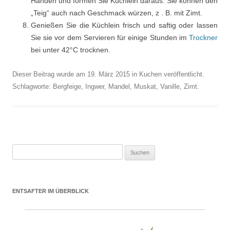
Händen und formen Sie Küchlein daraus. Sie können den
„Teig“ auch nach Geschmack würzen, z . B. mit Zimt.
Genießen Sie die Küchlein frisch und saftig oder lassen
Sie sie vor dem Servieren für einige Stunden im
Trockner
bei unter 42°C trocknen.
Dieser Beitrag wurde am
19. März 2015
in
Kuchen
veröffentlicht.
Schlagworte:
Bergfeige
,
Ingwer
,
Mandel
,
Muskat
,
Vanille
,
Zimt
.
Suchen nach:
ENTSAFTER IM ÜBERBLICK