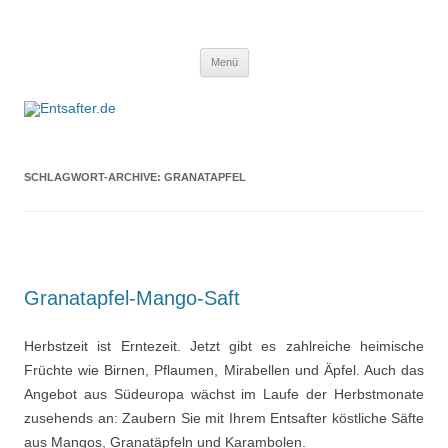
Entsafter.de
Die besten Entsafter im Überblick
Springe zum Inhalt
Menü
SCHLAGWORT-ARCHIVE:
GRANATAPFEL
Granatapfel-Mango-Saft
Herbstzeit ist Erntezeit. Jetzt gibt es zahlreiche heimische
Früchte wie Birnen, Pflaumen, Mirabellen und Äpfel. Auch das
Angebot aus Südeuropa wächst im Laufe der Herbstmonate
zusehends an: Zaubern Sie mit Ihrem Entsafter köstliche Säfte
aus Mangos, Granatäpfeln und Karambolen.