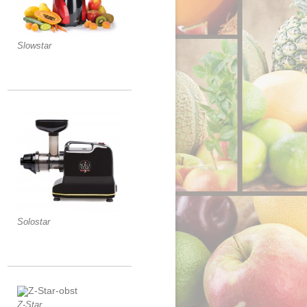
Slowstar
Solostar
Z-Star