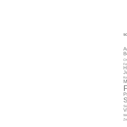
S
A
B
Ch
Fe
H
J
Ko
M
P
S
Sü
V
We
Ze