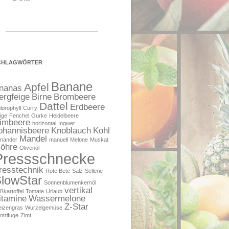
CHLAGWÖRTER
Banane
Apfel
nanas
ergfeige
Birne
Brombeere
Dattel
Erdbeere
lorophyll
Curry
ige
Fenchel
Gurke
Heidelbeere
imbeere
horizontal
Ingwer
ohannisbeere
Knoblauch
Kohl
Mandel
riander
manuell
Melone
Muskat
öhre
Olivenöl
Pressschnecke
resstechnik
Rote Bete
Salz
Sellerie
lowStar
Sonnenblumenkernöl
vertikal
ßkartoffel
Tomate
Urlaub
itamine
Wassermelone
Z-Star
izengras
Wurzelgemüse
ntrifuge
Zimt