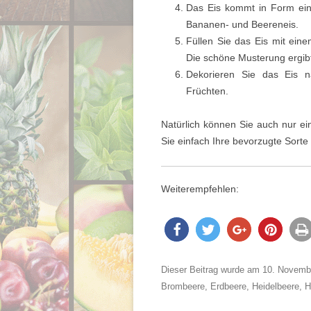
Das Eis kommt in Form ein
Bananen- und Beereneis.
Füllen Sie das Eis mit eine
Die schöne Musterung ergibt
Dekorieren Sie das Eis n
Früchten.
Natürlich können Sie auch nur e
Sie einfach Ihre bevorzugte Sorte
Weiterempfehlen:
teilen
twitter
teilen
pinne
druc
Dieser Beitrag wurde am
10. Novemb
n
n
en
Brombeere
,
Erdbeere
,
Heidelbeere
,
H