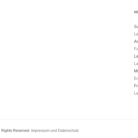
N
Sv
La
A
Fa
La
La
Mi
En
Fr
La
ll Rights Reserved.
Impressum und Datenschutz