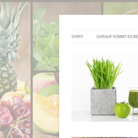
Die besten Entsafter im Überblick
Entsafter.de
START
DARAUF KOMMT ES BE