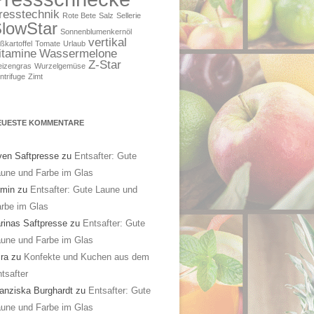
resstechnik
Rote Bete
Salz
Sellerie
lowStar
Sonnenblumenkernöl
vertikal
ßkartoffel
Tomate
Urlaub
itamine
Wassermelone
Z-Star
izengras
Wurzelgemüse
ntrifuge
Zimt
EUESTE KOMMENTARE
en Saftpresse
zu
Entsafter: Gute
une und Farbe im Glas
rmin
zu
Entsafter: Gute Laune und
rbe im Glas
rinas Saftpresse
zu
Entsafter: Gute
une und Farbe im Glas
ra
zu
Konfekte und Kuchen aus dem
tsafter
anziska Burghardt
zu
Entsafter: Gute
une und Farbe im Glas