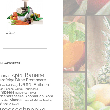
Z-Star
CHLAGWÖRTER
Banane
Apfel
nanas
ergfeige
Birne
Brombeere
Dattel
Erdbeere
lorophyll
Curry
ige
Fenchel
Gurke
Heidelbeere
imbeere
horizontal
Ingwer
ohannisbeere
Knoblauch
Kohl
Mandel
riander
manuell
Melone
Muskat
öhre
Olivenöl
Pressschnecke