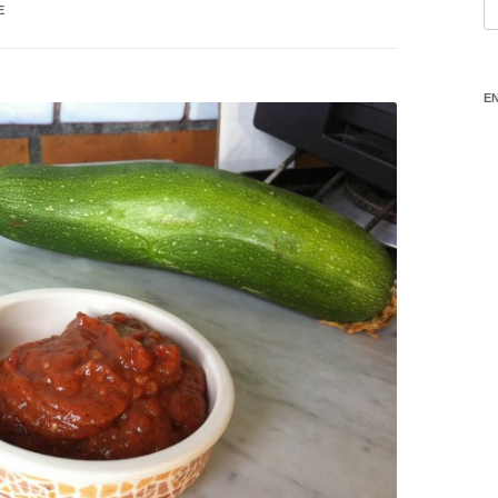
S
E
E