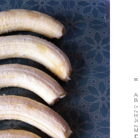
S
A
B
Ch
Fe
H
J
Ko
M