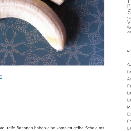
P
S
Sü
V
We
Ze
N
Sv
La
e
A
Fa
La
La
Mi
En
Fr
hte: reife Bananen haben eine komplett gelbe Schale mit
La