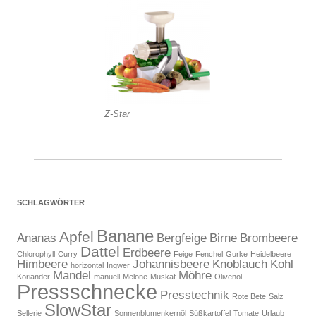
Z-Star
SCHLAGWÖRTER
Banane
Apfel
Ananas
Bergfeige
Birne
Brombeere
Dattel
Erdbeere
Chlorophyll
Curry
Feige
Fenchel
Gurke
Heidelbeere
Himbeere
Johannisbeere
Knoblauch
Kohl
horizontal
Ingwer
Mandel
Möhre
Koriander
manuell
Melone
Muskat
Olivenöl
Pressschnecke
Presstechnik
Rote Bete
Salz
SlowStar
Sellerie
Sonnenblumenkernöl
Süßkartoffel
Tomate
Urlaub