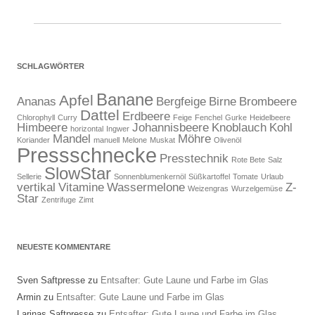
SCHLAGWÖRTER
Banane
Apfel
Ananas
Bergfeige
Birne
Brombeere
Dattel
Erdbeere
Chlorophyll
Curry
Feige
Fenchel
Gurke
Heidelbeere
Himbeere
Johannisbeere
Knoblauch
Kohl
horizontal
Ingwer
Mandel
Möhre
Koriander
manuell
Melone
Muskat
Olivenöl
Pressschnecke
Presstechnik
Rote Bete
Salz
SlowStar
Sellerie
Sonnenblumenkernöl
Süßkartoffel
Tomate
Urlaub
vertikal
Vitamine
Wassermelone
Z-
Weizengras
Wurzelgemüse
Star
Zentrifuge
Zimt
NEUESTE KOMMENTARE
Sven Saftpresse
zu
Entsafter: Gute Laune und Farbe im Glas
Armin
zu
Entsafter: Gute Laune und Farbe im Glas
Larinas Saftpresse
zu
Entsafter: Gute Laune und Farbe im Glas