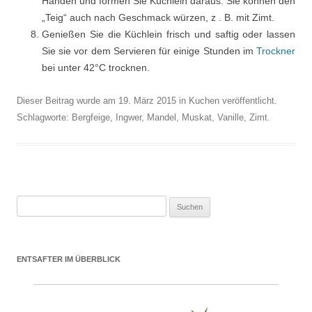
Händen und formen Sie Küchlein daraus. Sie können den
„Teig“ auch nach Geschmack würzen, z . B. mit Zimt.
Genießen Sie die Küchlein frisch und saftig oder lassen
Sie sie vor dem Servieren für einige Stunden im
Trockner
bei unter 42°C trocknen.
Dieser Beitrag wurde am
19. März 2015
in
Kuchen
veröffentlicht.
Schlagworte:
Bergfeige
,
Ingwer
,
Mandel
,
Muskat
,
Vanille
,
Zimt
.
Suchen nach:
ENTSAFTER IM ÜBERBLICK