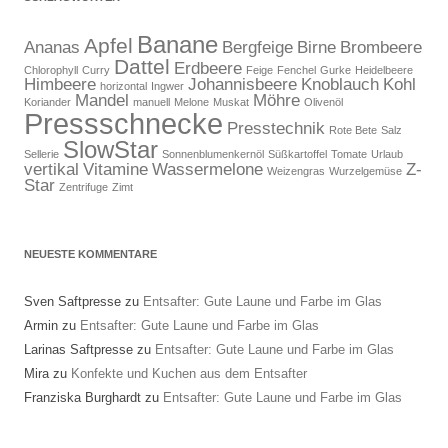
Banane
Apfel
Ananas
Bergfeige
Birne
Brombeere
Dattel
Erdbeere
Chlorophyll
Curry
Feige
Fenchel
Gurke
Heidelbeere
Himbeere
Johannisbeere
Knoblauch
Kohl
horizontal
Ingwer
Mandel
Möhre
Koriander
manuell
Melone
Muskat
Olivenöl
Pressschnecke
Presstechnik
Rote Bete
Salz
SlowStar
Sellerie
Sonnenblumenkernöl
Süßkartoffel
Tomate
Urlaub
vertikal
Vitamine
Wassermelone
Z-
Weizengras
Wurzelgemüse
Star
Zentrifuge
Zimt
NEUESTE KOMMENTARE
Sven Saftpresse
zu
Entsafter: Gute Laune und Farbe im Glas
Armin
zu
Entsafter: Gute Laune und Farbe im Glas
Larinas Saftpresse
zu
Entsafter: Gute Laune und Farbe im Glas
Mira
zu
Konfekte und Kuchen aus dem Entsafter
Franziska Burghardt
zu
Entsafter: Gute Laune und Farbe im Glas