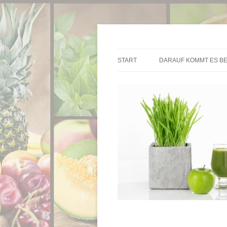
Die besten Entsafter im Überblick
Entsafter.de
START
DARAUF KOMMT ES BE