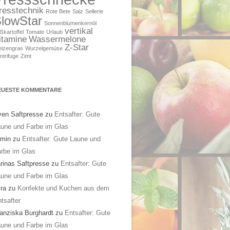
resstechnik
Rote Bete
Salz
Sellerie
lowStar
Sonnenblumenkernöl
vertikal
ßkartoffel
Tomate
Urlaub
itamine
Wassermelone
Z-Star
izengras
Wurzelgemüse
ntrifuge
Zimt
EUESTE KOMMENTARE
en Saftpresse
zu
Entsafter: Gute
une und Farbe im Glas
rmin
zu
Entsafter: Gute Laune und
rbe im Glas
rinas Saftpresse
zu
Entsafter: Gute
une und Farbe im Glas
ra
zu
Konfekte und Kuchen aus dem
tsafter
anziska Burghardt
zu
Entsafter: Gute
une und Farbe im Glas