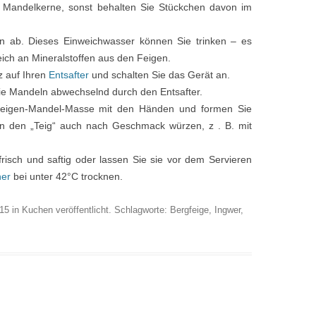
Mandelkerne, sonst behalten Sie Stückchen davon im
n ab. Dieses Einweichwasser können Sie trinken – es
eich an Mineralstoffen aus den Feigen.
z auf Ihren
Entsafter
und schalten Sie das Gerät an.
ie Mandeln abwechselnd durch den Entsafter.
 Feigen-Mandel-Masse mit den Händen und formen Sie
en den „Teig“ auch nach Geschmack würzen, z . B. mit
risch und saftig oder lassen Sie sie vor dem Servieren
ner
bei unter 42°C trocknen.
015
in
Kuchen
veröffentlicht. Schlagworte:
Bergfeige
,
Ingwer
,