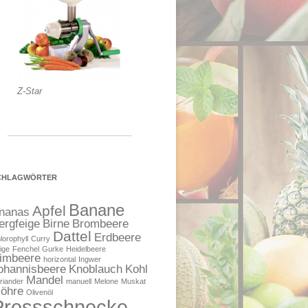
Z-Star
CHLAGWÖRTER
Banane
Apfel
nanas
ergfeige
Birne
Brombeere
Dattel
Erdbeere
lorophyll
Curry
ige
Fenchel
Gurke
Heidelbeere
imbeere
horizontal
Ingwer
ohannisbeere
Knoblauch
Kohl
Mandel
riander
manuell
Melone
Muskat
öhre
Olivenöl
Pressschnecke