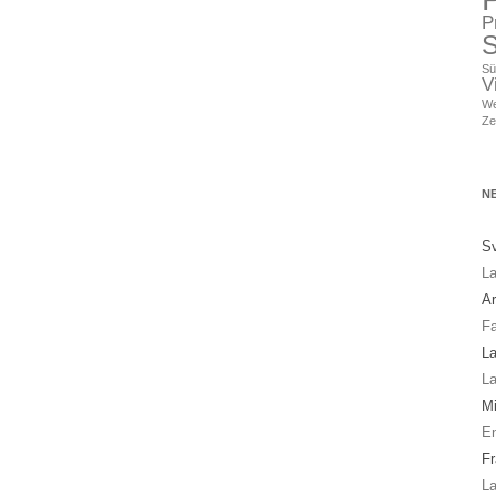
P
S
Sü
V
We
Ze
N
Sv
La
A
Fa
La
La
Mi
En
Fr
La