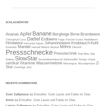
SCHLAGWÖRTER
Banane
Apfel
Ananas
Bergfeige
Birne
Brombeere
Dattel
Erdbeere
Chlorophyll
Curry
Feige
Fenchel
Gurke
Heidelbeere
Himbeere
Johannisbeere
Knoblauch
Kohl
horizontal
Ingwer
Mandel
Möhre
Koriander
manuell
Melone
Muskat
Olivenöl
Pressschnecke
Presstechnik
Rote Bete
Salz
SlowStar
Sellerie
Sonnenblumenkernöl
Süßkartoffel
Tomate
Urlaub
vertikal
Vitamine
Wassermelone
Z-
Weizengras
Wurzelgemüse
Star
Zentrifuge
Zimt
NEUESTE KOMMENTARE
Sven Saftpresse
zu
Entsafter: Gute Laune und Farbe im Glas
Armin
zu
Entsafter: Gute Laune und Farbe im Glas
Larinas Saftpresse
zu
Entsafter: Gute Laune und Farbe im Glas