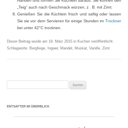
Händen und formen Sie Küchlein daraus. Sie können den
„Teig“ auch nach Geschmack würzen, z . B. mit Zimt.
Genießen Sie die Küchlein frisch und saftig oder lassen
Sie sie vor dem Servieren für einige Stunden im
Trockner
bei unter 42°C trocknen.
Dieser Beitrag wurde am
19. März 2015
in
Kuchen
veröffentlicht.
Schlagworte:
Bergfeige
,
Ingwer
,
Mandel
,
Muskat
,
Vanille
,
Zimt
.
Suchen nach:
ENTSAFTER IM ÜBERBLICK