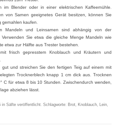
im Blender oder in einer elektrischen Kaffeemühle.
en von Samen geeignetes Gerät besitzen, können Sie
g gemahlen kaufen.
an Mandeln und Leinsamen sind abhängig von der
. Verwenden Sie etwa die gleiche Menge Mandeln wie
te etwa zur Hälfte aus Trester bestehen.
mit frisch gepresstem Knoblauch und Kräutern und
.
 gut und streichen Sie den fertigen Teig auf einem mit
gelegten Trocknerblech knapp 1 cm dick aus. Trocknen
0° C für etwa 8 bis 10 Stunden. Zwischendurch wenden,
lage abziehen lässt.
6
in
Säfte
veröffentlicht. Schlagworte:
Brot
,
Knoblauch
,
Lein
,