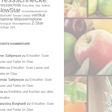
resstechnik
Rote Bete
Salz
Sellerie
lowStar
Sonnenblumenkernöl
vertikal
ßkartoffel
Tomate
Urlaub
itamine
Wassermelone
Z-Star
izengras
Wurzelgemüse
ntrifuge
Zimt
EUESTE KOMMENTARE
en Saftpresse
zu
Entsafter: Gute
une und Farbe im Glas
rmin
zu
Entsafter: Gute Laune und
rbe im Glas
rinas Saftpresse
zu
Entsafter: Gute
une und Farbe im Glas
ra
zu
Konfekte und Kuchen aus dem
tsafter
anziska Burghardt
zu
Entsafter: Gute
une und Farbe im Glas