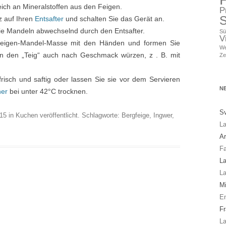
eich an Mineralstoffen aus den Feigen.
P
S
z auf Ihren
Entsafter
und schalten Sie das Gerät an.
ie Mandeln abwechselnd durch den Entsafter.
Sü
V
 Feigen-Mandel-Masse mit den Händen und formen Sie
We
en den „Teig“ auch nach Geschmack würzen, z . B. mit
Ze
risch und saftig oder lassen Sie sie vor dem Servieren
N
ner
bei unter 42°C trocknen.
Sv
015
in
Kuchen
veröffentlicht. Schlagworte:
Bergfeige
,
Ingwer
,
La
A
Fa
La
La
Mi
En
Fr
La