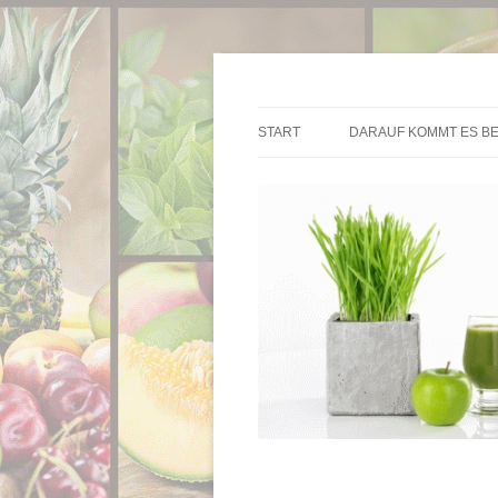
Die besten Entsafter im Überblick
Entsafter.de
START
DARAUF KOMMT ES BE