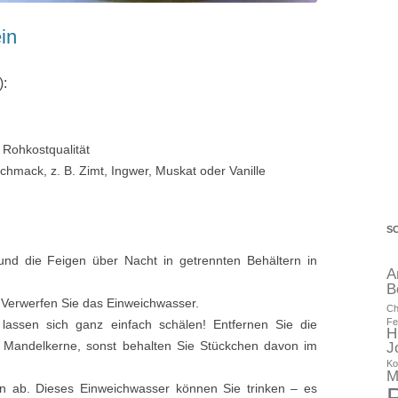
in
):
n Rohkostqualität
hmack, z. B. Zimt, Ingwer, Muskat oder Vanille
S
nd die Feigen über Nacht in getrennten Behältern in
A
B
 Verwerfen Sie das Einweichwasser.
Ch
Fe
lassen sich ganz einfach schälen! Entfernen Sie die
H
Mandelkerne, sonst behalten Sie Stückchen davon im
J
Ko
M
n ab. Dieses Einweichwasser können Sie trinken – es