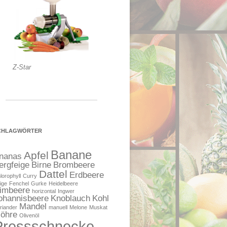
Z-Star
CHLAGWÖRTER
Banane
Apfel
nanas
ergfeige
Birne
Brombeere
Dattel
Erdbeere
lorophyll
Curry
ige
Fenchel
Gurke
Heidelbeere
imbeere
horizontal
Ingwer
ohannisbeere
Knoblauch
Kohl
Mandel
riander
manuell
Melone
Muskat
öhre
Olivenöl
Pressschnecke