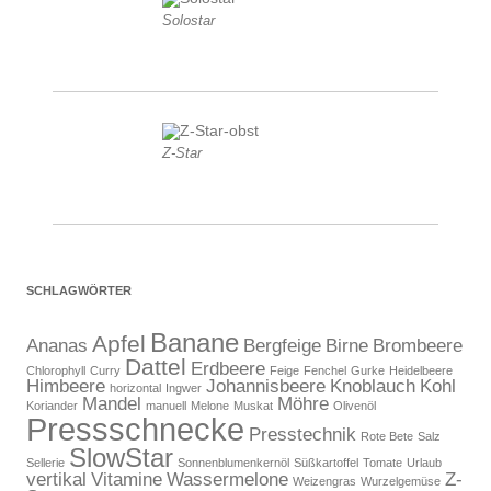
Solostar
Z-Star
SCHLAGWÖRTER
Banane
Apfel
Ananas
Bergfeige
Birne
Brombeere
Dattel
Erdbeere
Chlorophyll
Curry
Feige
Fenchel
Gurke
Heidelbeere
Himbeere
Johannisbeere
Knoblauch
Kohl
horizontal
Ingwer
Mandel
Möhre
Koriander
manuell
Melone
Muskat
Olivenöl
Pressschnecke
Presstechnik
Rote Bete
Salz
SlowStar
Sellerie
Sonnenblumenkernöl
Süßkartoffel
Tomate
Urlaub
vertikal
Vitamine
Wassermelone
Z-
Weizengras
Wurzelgemüse